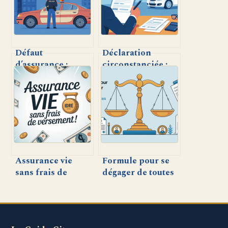
Défaut
Déclaration
d’assurance :
circonstanciée :
risques,
comprendre et
conséquences et
rédiger ce
solutions pour
document clé
rouler
facilement
sereinement
Assurance vie
Formule pour se
sans frais de
dégager de toutes
versement : tout
responsabilités :
comprendre pour
que dit réellement
optimiser votre
la loi
investissement