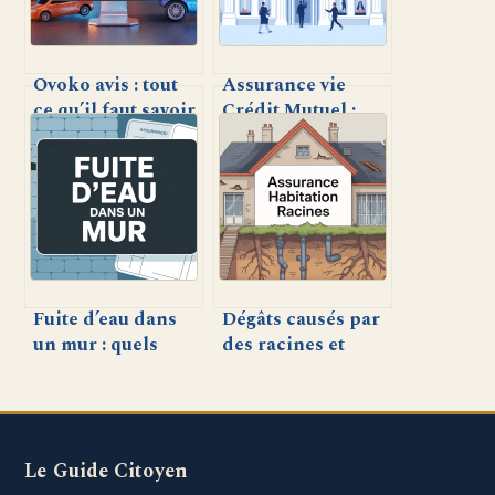
Ovoko avis : tout
Assurance vie
ce qu’il faut savoir
Crédit Mutuel :
avant d’acheter ou
avis, points forts
vendre
et inconvénients
Fuite d’eau dans
Dégâts causés par
un mur : quels
des racines et
droits et
assurance
démarches avec
habitation : ce que
votre assurance
vous devez
absolument savoir
Le Guide Citoyen