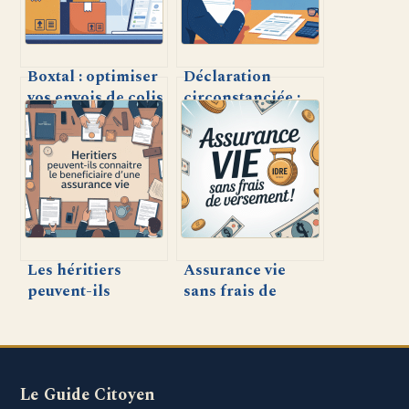
Boxtal : optimiser
Déclaration
vos envois de colis
circonstanciée :
pour les
comprendre et
professionnels et
rédiger ce
e-commerçants
document clé
facilement
Les héritiers
Assurance vie
peuvent-ils
sans frais de
connaître le
versement : tout
bénéficiaire d’une
comprendre pour
assurance vie en
optimiser votre
France ?
investissement
Le Guide Citoyen