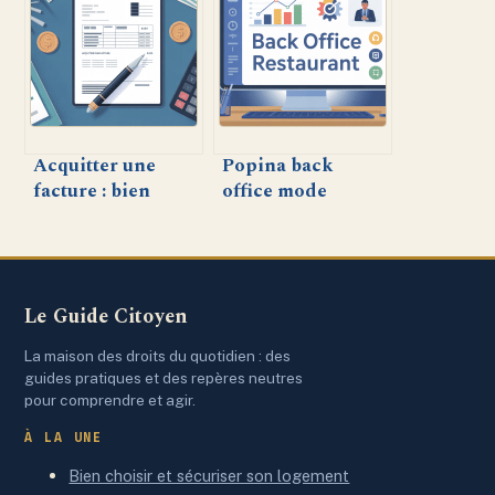
appliquer et
identifiant dans la
optimiser cette
vie des
donnée clé
entreprises
Acquitter une
Popina back
facture : bien
office mode
comprendre, agir
d’emploi : gérez
rapidement et
votre restaurant
éviter les erreurs
en toute
simplicité
Le Guide Citoyen
La maison des droits du quotidien : des
guides pratiques et des repères neutres
pour comprendre et agir.
À LA UNE
Bien choisir et sécuriser son logement