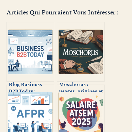
Articles Qui Pourraient Vous Intéresser :
Blog Business
Moschorus :
B2BToday :
usages, origines et
tendances,
intérêts du terme
conseils et
dans différents
analyses pour
contextes
booster votre
stratégie B2B