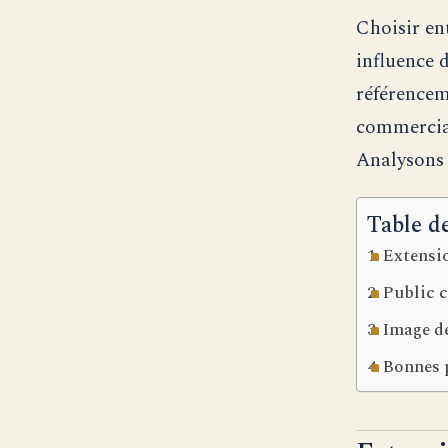
Choisir en
influence d
référencem
commerciau
Analysons l
Table d
Extensio
Public c
Image de
Bonnes p