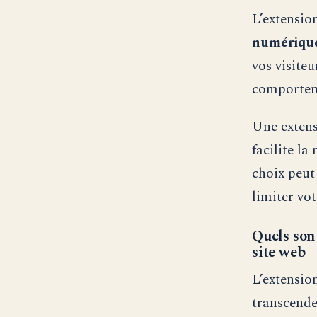
L’extensi
numériqu
vos visite
comporteme
Une extens
facilite l
choix peut
limiter vo
Quels son
site web
L’extensio
transcende