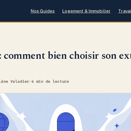
Nos Guides
Logement & Immobilier
Travai
: comment bien choisir son ex
lène Valadier
·
6 min de lecture