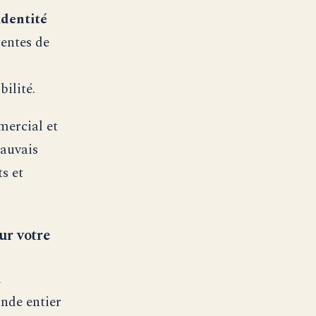
identité
tentes de
ilité.
mercial et
mauvais
s et
ur votre
i
nde entier