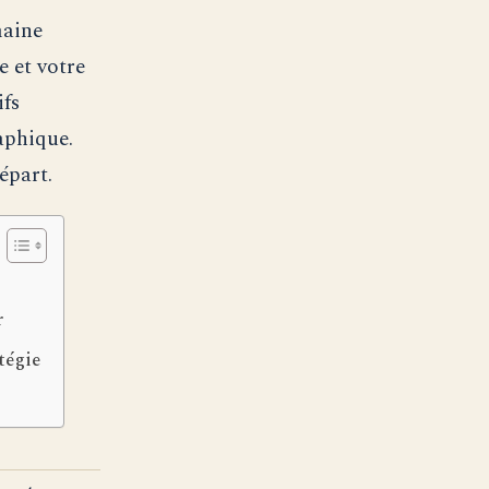
aine
e et votre
ifs
aphique.
épart.
r
tégie