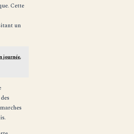
ue. Cette
sitant un
n journée,
e
 des
démarches
is.
orte