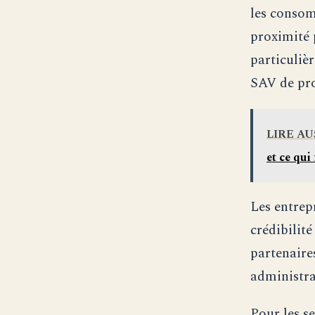
les consom
proximité 
particuliè
SAV de pro
LIRE AU
et ce qui
Les entrepr
crédibilité
partenaire
administra
Pour les se