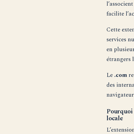
l’associent
facilite l’
Cette exte
services n
en plusieu
étrangers 
Le
.com
re
des intern
navigateur
Pourquoi 
locale
L’extensio