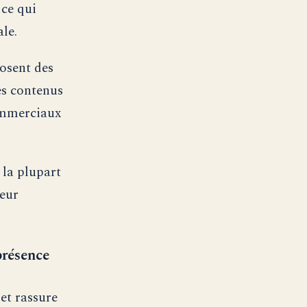
 ce qui
ale.
osent des
es contenus
commerciaux
 la plupart
leur
présence
et rassure