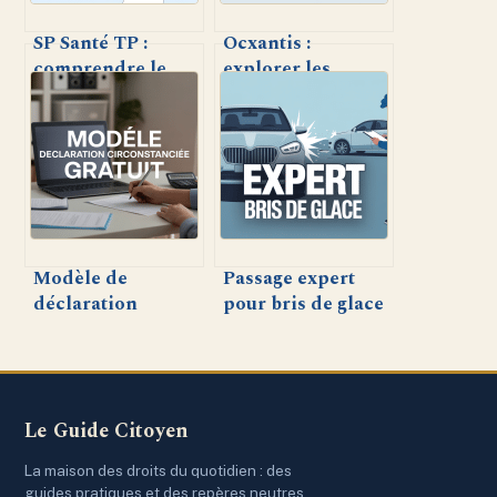
SP Santé TP :
Ocxantis :
comprendre le
explorer les
tiers payant et
solutions, usages
optimiser son
et innovations de
usage au
ce leader
quotidien
technologique
Modèle de
Passage expert
déclaration
pour bris de glace
circonstanciée
auto : mode
gratuit : conseils,
d’emploi et
usages et
conseils
téléchargement
Le Guide Citoyen
La maison des droits du quotidien : des
guides pratiques et des repères neutres