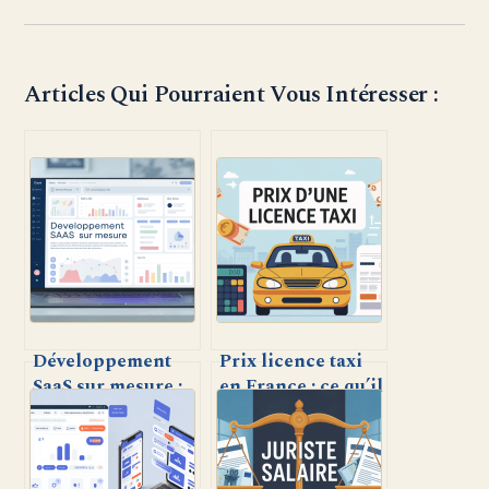
Articles Qui Pourraient Vous Intéresser :
Développement
Prix licence taxi
SaaS sur mesure :
en France : ce qu’il
comment créer
faut savoir avant
une solution
de se lancer
logicielle adaptée
à votre entreprise