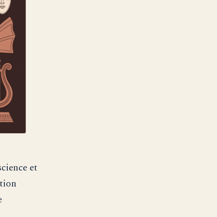
science et
tion
e