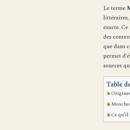
Le terme
M
littéraires
exacte. Ce
des contex
que dans c
permet d’é
sources qu
Table d
Origine
Moschoru
Ce qu’il