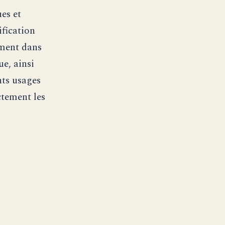
es et
ification
ement dans
e, ainsi
nts usages
ctement les