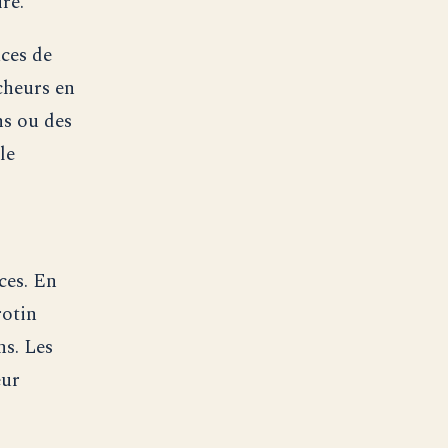
re.
ces de
cheurs en
ns ou des
le
ces. En
rotin
ns. Les
eur