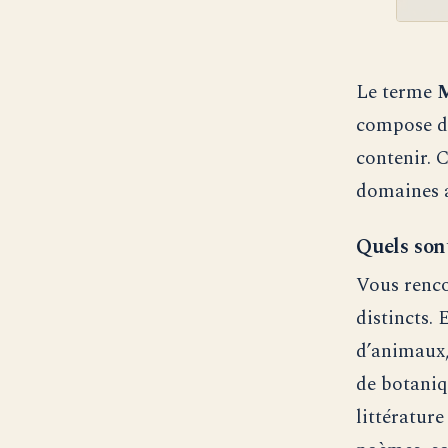
Le terme
M
compose d’
contenir. 
domaines au
Quels son
Vous renc
distincts.
d’animaux,
de botaniq
littératur