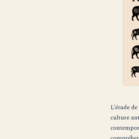
L’étude de
culture an
contempora
compréhens