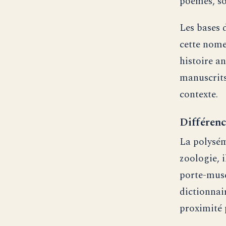
poèmes, s
Les bases 
cette nome
histoire a
manuscrits,
contexte.
Différence
La polysé
zoologie, 
porte-musc)
dictionnair
proximité 