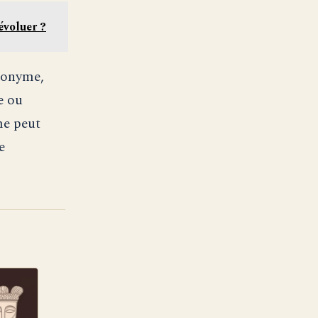
évoluer ?
ponyme,
e ou
me peut
e