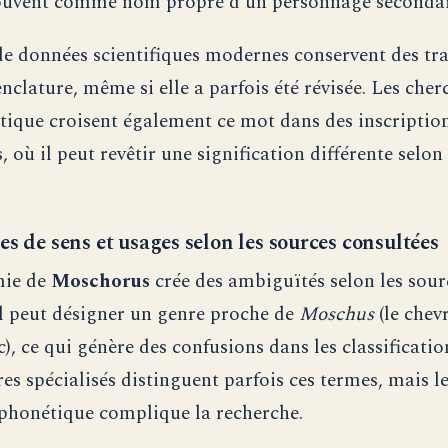
ouvent comme nom propre d’un personnage secondai
de données scientifiques modernes conservent des tra
nclature, même si elle a parfois été révisée. Les cher
ntique croisent également ce mot dans des inscriptio
 où il peut revêtir une signification différente selon 
s de sens et usages selon les sources consultées
mie de
Moschorus
crée des ambiguïtés selon les sour
il peut désigner un genre proche de
Moschus
(le chev
, ce qui génère des confusions dans les classificatio
es spécialisés distinguent parfois ces termes, mais l
phonétique complique la recherche.