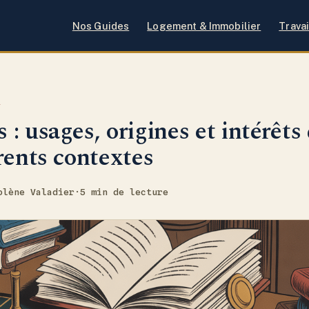
Nos Guides
Logement & Immobilier
Travai
I
: usages, origines et intérêts
rents contextes
olène Valadier
·
5 min de lecture