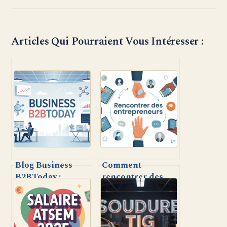
Articles Qui Pourraient Vous Intéresser :
Blog Business
Comment
B2BToday :
rencontrer des
tendances,
entrepreneurs –
conseils et
méthodes, lieux et
analyses pour
astuces pour créer
booster votre
du réseau