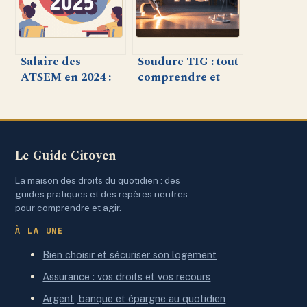
stratégie B2B
Salaire des
Soudure TIG : tout
ATSEM en 2024 :
comprendre et
ce qu’il faut savoir
réussir ses
sur la
soudures avec
rémunération
précision
Le Guide Citoyen
La maison des droits du quotidien : des
guides pratiques et des repères neutres
pour comprendre et agir.
À LA UNE
Bien choisir et sécuriser son logement
Assurance : vos droits et vos recours
Argent, banque et épargne au quotidien