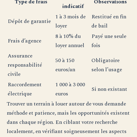
Type de frais
Observations
indicatif
1 à 3 mois de
Restitué en fin
Dépôt de garantie
loyer
de bail
8 à 10% du
Payé une seule
Frais d’agence
loyer annuel
fois
Assurance
50 à 150
Obligatoire
responsabilité
euros/an
selon l’usage
civile
Raccordement
1 000 à 3 000
Si non existant
électrique
euros
Trouver un terrain à louer autour de vous demande
méthode et patience, mais les opportunités existent
dans chaque région. En ciblant votre recherche
localement, en vérifiant soigneusement les aspects