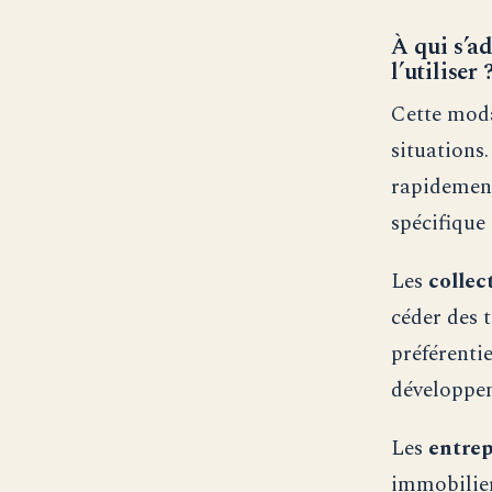
À qui s’ad
l’utiliser 
Cette modal
situations
rapidement
spécifique 
Les
collect
céder des 
préférenti
développe
Les
entrep
immobilier