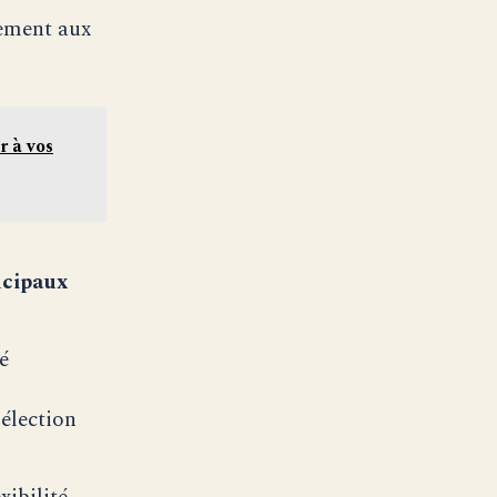
tement aux
r à vos
ncipaux
é
sélection