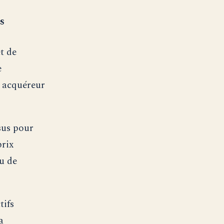
es
t de
e
n acquéreur
sus pour
prix
u de
tifs
a