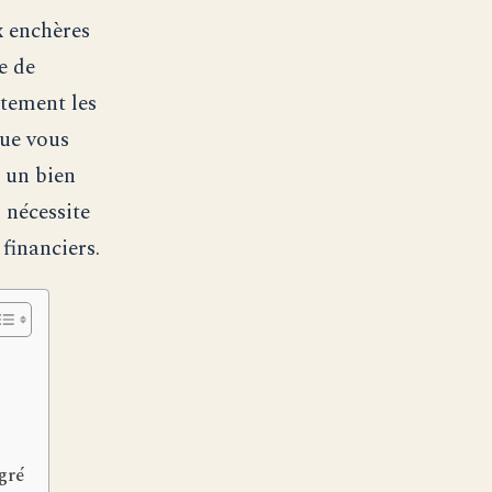
x enchères
e de
ctement les
Que vous
 un bien
 nécessite
financiers.
 gré