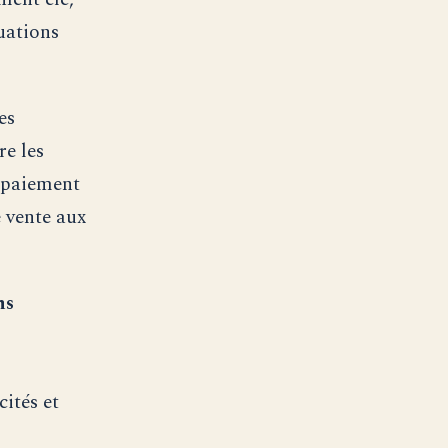
uations
es
re les
n paiement
e vente aux
ns
cités et