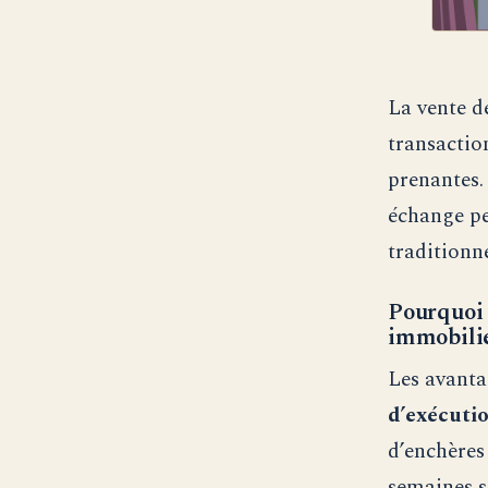
La vente de
transactio
prenantes.
échange pe
traditionne
Pourquoi c
immobilie
Les avanta
d’exécuti
d’enchères
semaines s