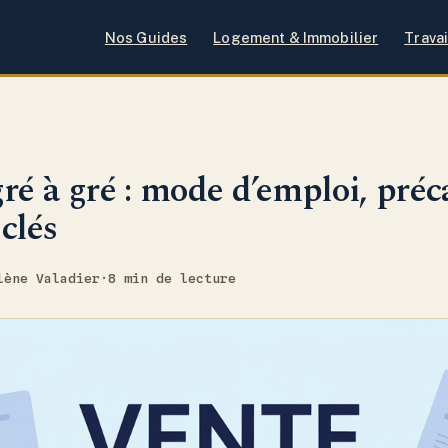
Nos Guides
Logement & Immobilier
Travai
ré à gré : mode d’emploi, préc
clés
lène Valadier
·
8 min de lecture