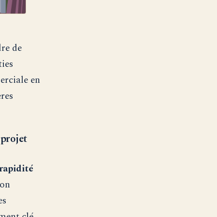
dre de
ties
erciale en
ères
 projet
rapidité
ion
es
ment clé,