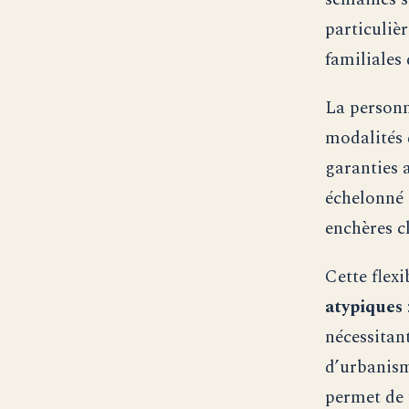
particuliè
familiales 
La personn
modalités 
garanties 
échelonné 
enchères c
Cette flexi
atypiques
nécessitan
d’urbanisme
permet de 