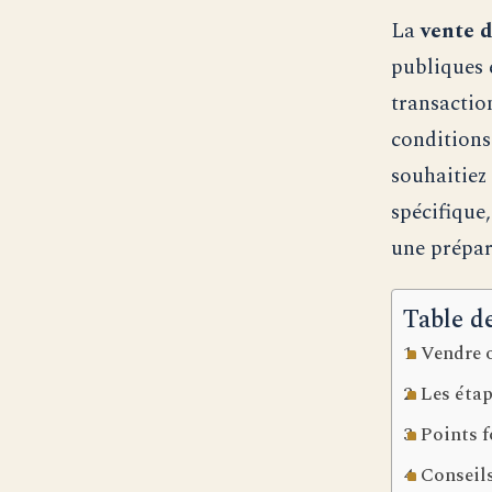
La
vente d
publiques 
transactio
conditions
souhaitiez
spécifique,
une prépara
Table d
Vendre o
Les étap
Points f
Conseils