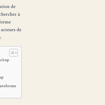
ution de
 cherchez à
eforme
 acteurs de
.
kitup
up
lateforme