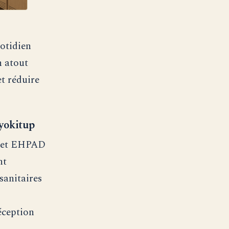
otidien
n atout
et réduire
 yokitup
es et EHPAD
nt
sanitaires
éception