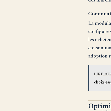
des marcha
Comment y
La modular
configure s
les acheteu
consommati
adoption ra
LIRE AU
choix ess
Optimis