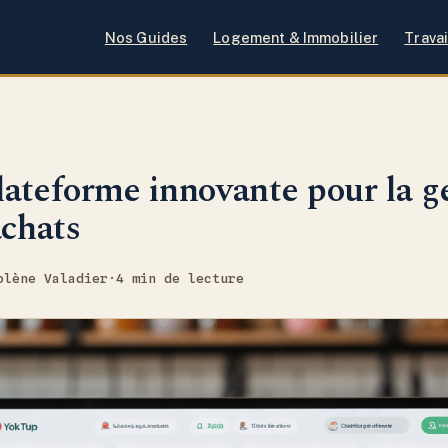
Nos Guides
Logement & Immobilier
Travai
ateforme innovante pour la g
achats
olène Valadier
·
4 min de lecture