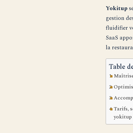
Yokitup
sé
gestion des
fluidifier
SaaS appor
la restaur
Table d
Maîtris
Optimise
Accompa
Tarifs, 
yokitup