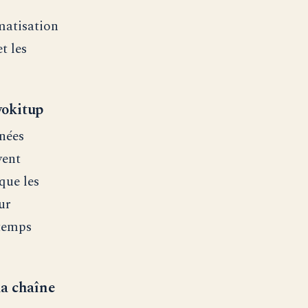
matisation
t les
yokitup
nnées
vent
que les
ur
 temps
la chaîne