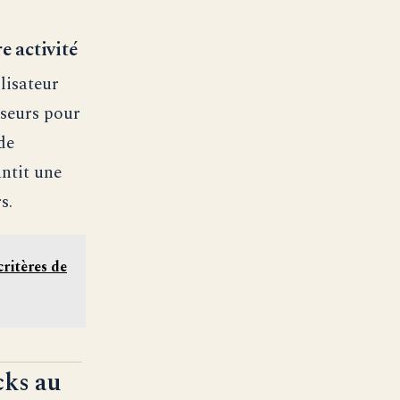
e activité
lisateur
sseurs pour
de
ntit une
s.
critères de
cks au