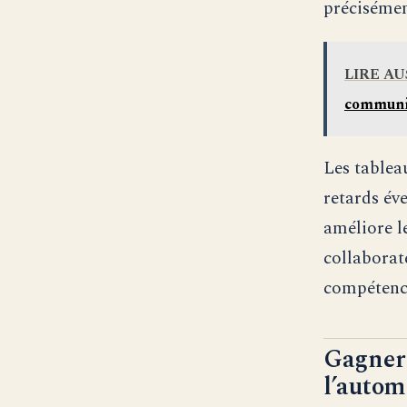
précisémen
LIRE AU
communi
Les tablea
retards év
améliore l
collaborat
compétenc
Gagner 
l’autom