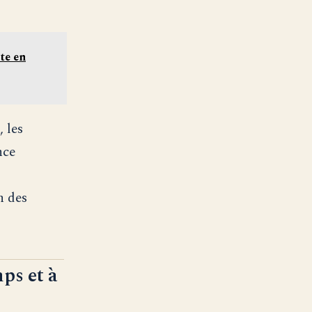
te en
 les
nce
n des
ps et à