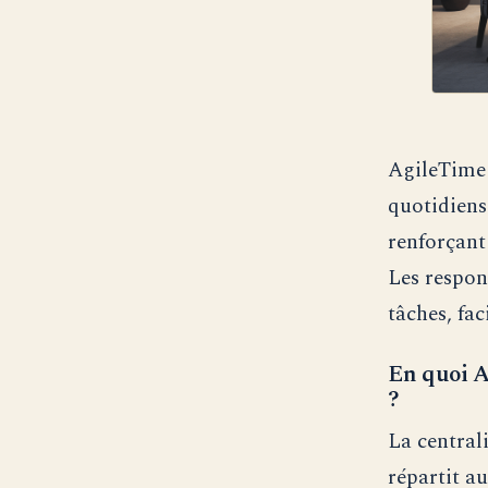
AgileTime 
quotidiens
renforçant
Les respon
tâches, fac
En quoi A
?
La central
répartit a