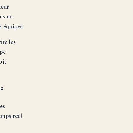
teur
ons en
s équipes.
ite les
ipe
oit
ec
es
emps réel
r