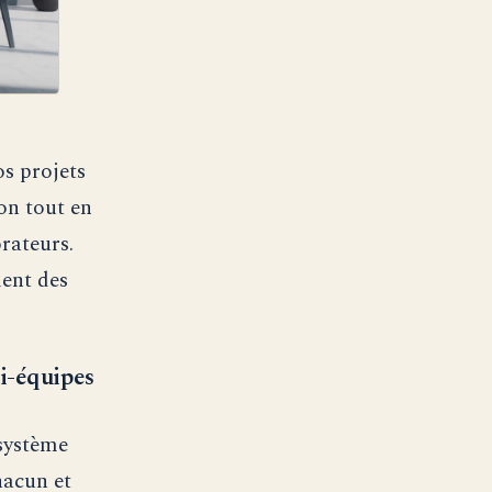
s projets
on tout en
rateurs.
ment des
ti-équipes
 système
hacun et