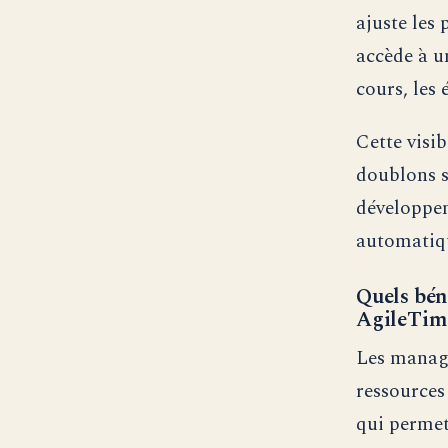
ajuste les
accède à u
cours, les
Cette visib
doublons s
développem
automatiqu
Quels bén
AgileTime
Les manage
ressources
qui permett