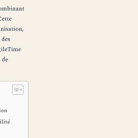
combinant
Cette
nisation,
i des
gileTime
n de
ion
ilité