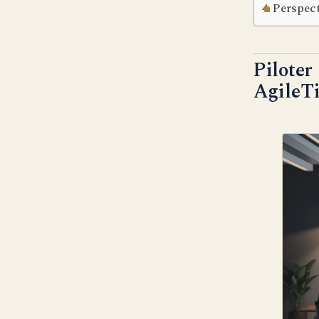
Perspect
Piloter
AgileT