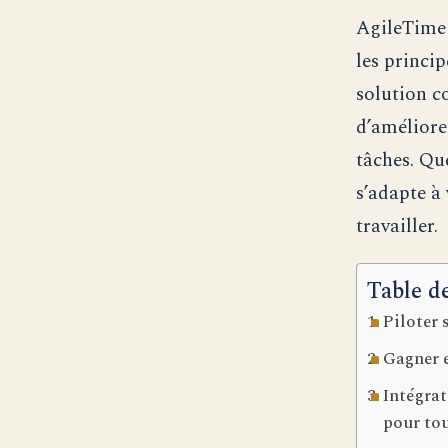
AgileTime 
les princip
solution c
d’améliorer
tâches. Qu
s’adapte à
travailler.
Table d
Piloter 
Gagner e
Intégrat
pour tou