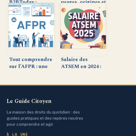
B2BToday :
usages, origines et
tendances,
intérêts du terme
conseils et
dans différents
analyses pour
contextes
booster votre
stratégie B2B
Tout comprendre
Salaire des
sur l’AFPR : une
ATSEM en 2024 :
aide sur-mesure
ce qu’il faut savoir
pour l’emploi
sur la
rémunération
Le Guide Citoyen
La maison des droits du quotidien : des
guides pratiques et des repères neutres
pour comprendre et agir.
À LA UNE