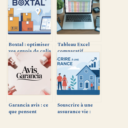
Boxtal : optimiser
Tableau Excel
vos envois de colis
comparatif
pour les
mutuelle : créez et
professionnels et
utilisez un fichier
e-commerçants
de comparaison
efficace
Garancia avis : ce
Souscrire à une
que pensent
assurance vie :
vraiment les
comment faire le
utilisateurs des
meilleur choix