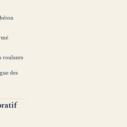
 béton
armé
s roulants
igue des
ratif