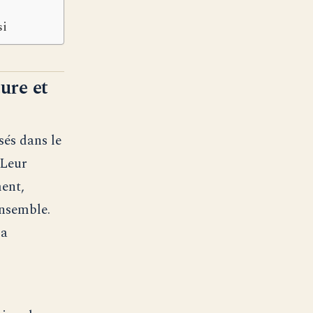
si
ure et
sés dans le
 Leur
ment,
ensemble.
la