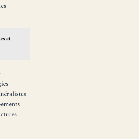
des
es et
l
gies
néralistes
ipements
uctures