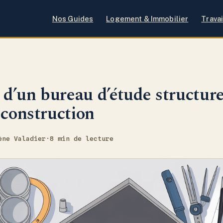
Nos Guides
Logement & Immobilier
Travai
é d’un bureau d’étude structur
 construction
ène Valadier
·
8 min de lecture