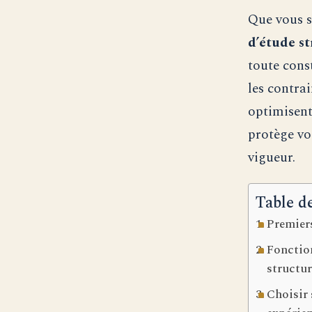
Que vous s
d’étude s
toute const
les contra
optimisent
protège vo
vigueur.
Table d
Premiers
Fonctio
structu
Choisir 