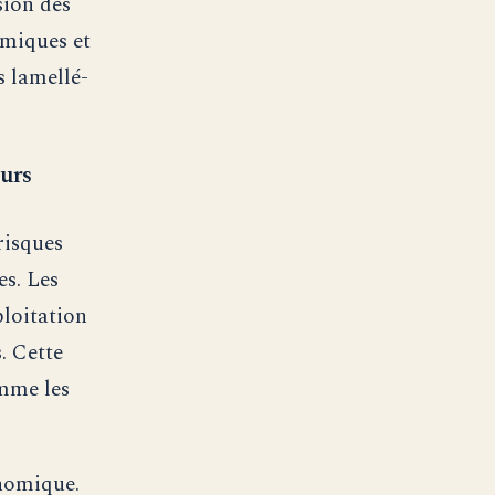
sion des
rmiques et
s lamellé-
eurs
risques
s. Les
ploitation
. Cette
omme les
nomique.