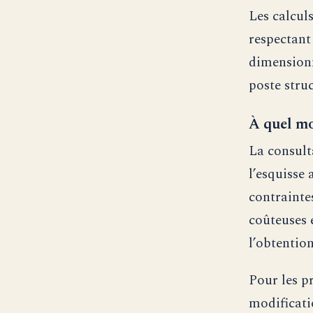
Les calcul
respectant
dimensionn
poste struc
À quel mo
La consult
l’esquisse 
contraintes
coûteuses e
l’obtentio
Pour les p
modificatio