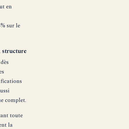
ut en
% sur le
 structure
 dès
es
ifications
ussi
ue complet.
vant toute
ent la