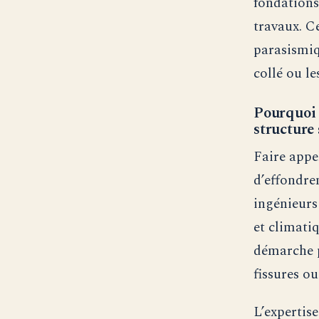
fondations
travaux. C
parasismiq
collé ou l
Pourquoi 
structure 
Faire appe
d’effondre
ingénieurs
et climati
démarche p
fissures ou
L’expertis