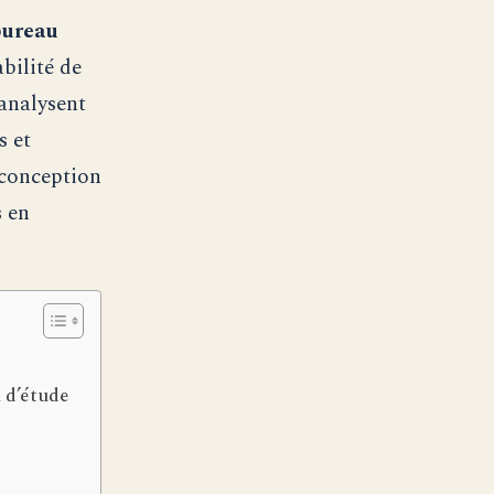
bureau
bilité de
 analysent
s et
 conception
s en
 d’étude