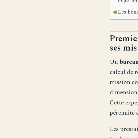
expérie
Les béné
Premier
ses mis
Un
bureau
calcul de 
mission co
dimensionne
Cette exper
pérennité 
Les presta