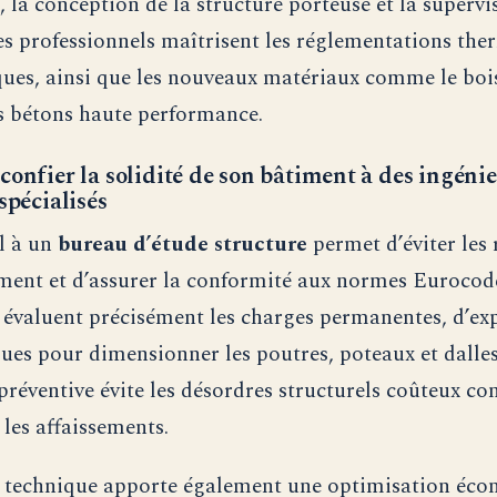
, la conception de la structure porteuse et la supervi
es professionnels maîtrisent les réglementations the
ues, ainsi que les nouveaux matériaux comme le boi
es bétons haute performance.
confier la solidité de son bâtiment à des ingéni
spécialisés
l à un
bureau d’étude structure
permet d’éviter les 
ment et d’assurer la conformité aux normes Eurocode
 évaluent précisément les charges permanentes, d’ex
ques pour dimensionner les poutres, poteaux et dalles
réventive évite les désordres structurels coûteux c
 les affaissements.
e technique apporte également une optimisation éco