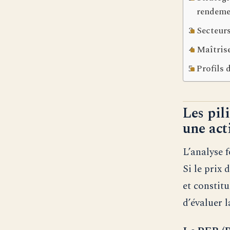
rendeme
Secteurs
Maîtrise
Profils 
Les pil
une act
L’analyse 
Si le prix 
et constit
d’évaluer l