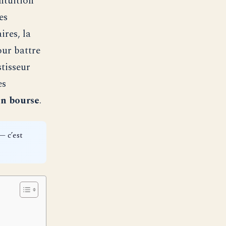
ntuition
es
res, la
our battre
tisseur
es
en bourse
.
 c’est
t