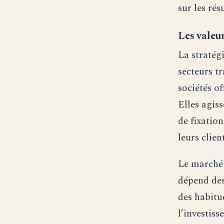
sur les rés
Les valeu
La stratég
secteurs t
sociétés of
Elles agis
de fixation
leurs client
Le marché 
dépend des
des habitu
l’investis