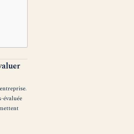
valuer
entreprise.
us-évaluée
rmettent