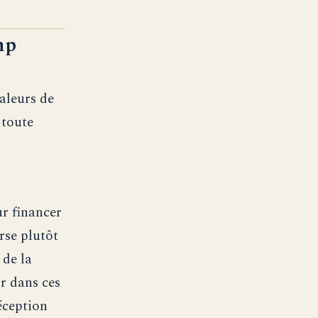
mp
valeurs de
 toute
ur financer
rse plutôt
 de la
ir dans ces
éception