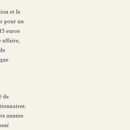
n
ion et le
ur pour un
15 euros
 affaire,
 de
ique
é de
ctionnaires.
urs années
ossé