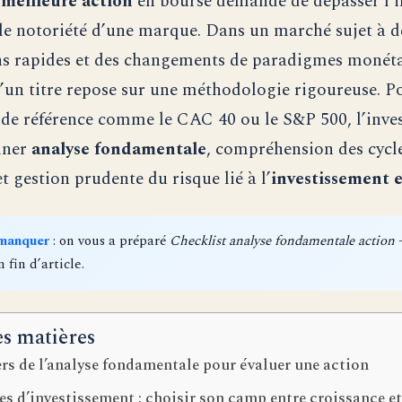
a
meilleure action
en bourse demande de dépasser l’i
le notoriété d’une marque. Dans un marché sujet à d
ns rapides et des changements de paradigmes monétai
d’un titre repose sur une méthodologie rigoureuse. P
s de référence comme le CAC 40 ou le S&P 500, l’inves
iner
analyse fondamentale
, compréhension des cycl
et gestion prudente du risque lié à l’
investissement 
 manquer
: on vous a préparé
Checklist analyse fondamentale action
—
n fin d’article.
es matières
ers de l’analyse fondamentale pour évaluer une action
es d’investissement : choisir son camp entre croissance e