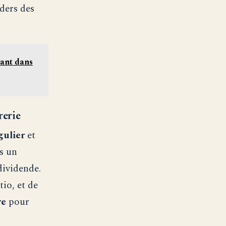
ders des
iant dans
rerie
gulier
et
s un
dividende.
tio, et de
re
pour