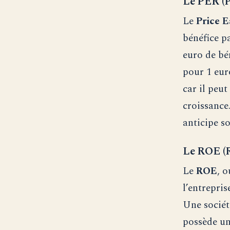
Le PER (P
Le
Price E
bénéfice p
euro de bé
pour 1 euro
car il peut
croissance
anticipe s
Le ROE (R
Le
ROE
, 
l’entrepris
Une sociét
possède un