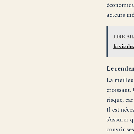
économique
acteurs mé
LIRE AU
la vie de
Le rendem
La meilleu
croissant.
risque, ca
Il est néce
s’assurer 
couvrir se