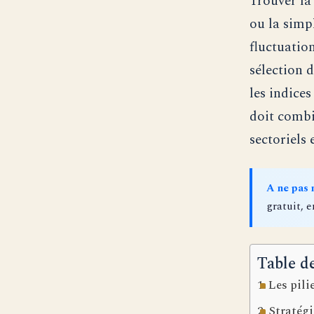
Trouver l
ou la simp
fluctuatio
sélection 
les indice
doit comb
sectoriels 
A ne pas
gratuit, e
Table d
Les pili
Stratégi