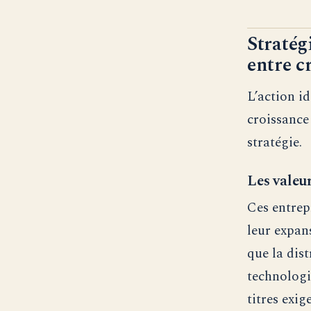
Stratég
entre c
L’action id
croissance
stratégie.
Les valeu
Ces entrepr
leur expan
que la dis
technologi
titres exig