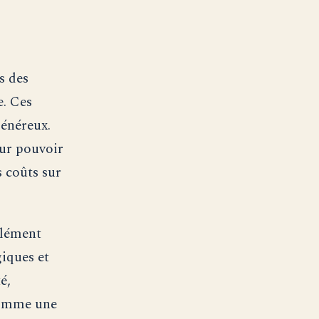
s des
e. Ces
généreux.
eur pouvoir
s coûts sur
élément
iques et
é,
comme une