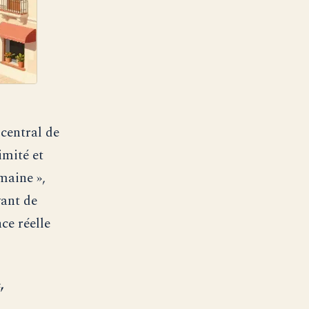
 central de
mité et
umaine »,
vant de
nce réelle
,