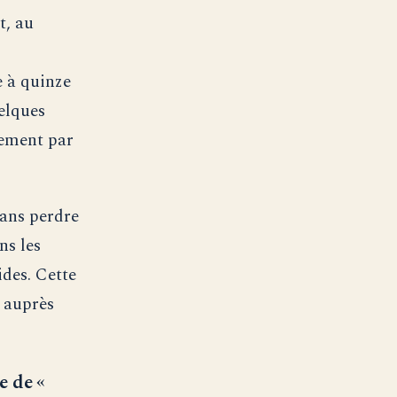
t, au
e à quinze
uelques
lement par
sans perdre
ns les
ides. Cette
r auprès
e de «