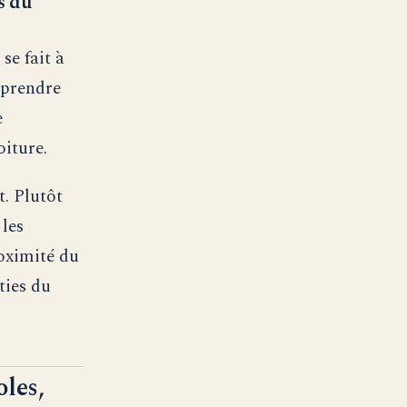
s du
se fait à
, prendre
e
oiture.
t. Plutôt
 les
roximité du
ties du
les,