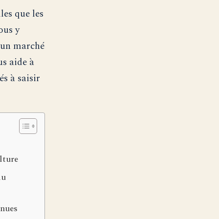
les que les
ous y
t un marché
us aide à
és à saisir
lture
du
enues