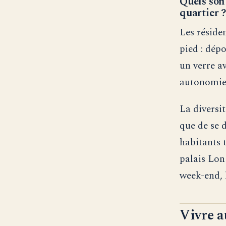
Quels son
quartier 
Les résiden
pied : dépo
un verre a
autonomie 
La diversi
que de se 
habitants t
palais Lon
week-end, 
Vivre a