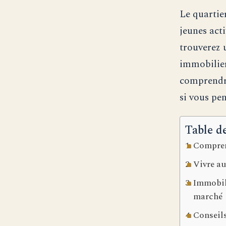
Le quartie
jeunes act
trouverez u
immobilier 
comprendre 
si vous pen
Table d
Compren
Vivre au
Immobili
marché
Conseils