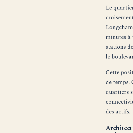
Le quartie
croisement 
Longchamp 
minutes à 
stations d
le bouleva
Cette posi
de temps. 
quartiers s
connectivit
des actifs.
Architect