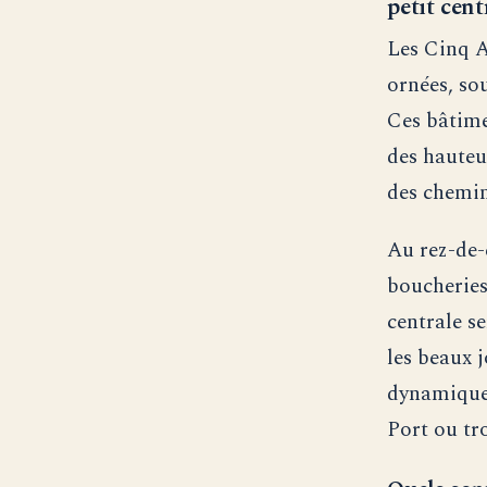
petit cent
Les Cinq A
ornées, sou
Ces bâtime
des hauteu
des chemin
Au rez-de-
boucheries,
centrale se
les beaux j
dynamique 
Port ou tro