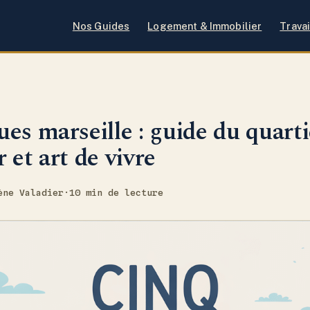
Nos Guides
Logement & Immobilier
Travai
es marseille : guide du quarti
 et art de vivre
ène Valadier
·
10 min de lecture