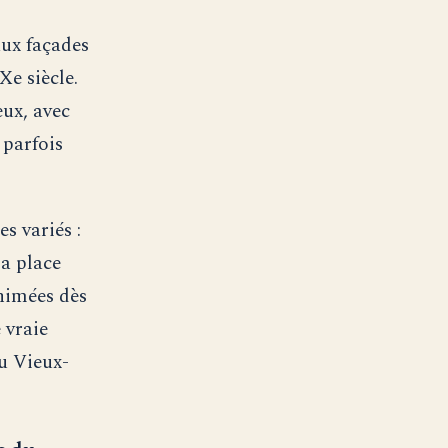
aux façades
Xe siècle.
ux, avec
 parfois
s variés :
La place
animées dès
 vraie
u Vieux-