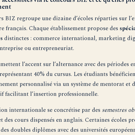
 accessibles via le concours BIZ et ce qu’elles pr
ment
s BIZ regroupe une dizaine d’écoles réparties sur l’
ire français. Chaque établissement propose des
spéci
es
distinctes : commerce international, marketing dig
entreprise ou entrepreneuriat.
 mettent l’accent sur l’alternance avec des périodes e
 représentant 40% du cursus. Les étudiants bénéficie
ment personnalisé via un système de mentorat et d
f facilitant l’insertion professionnelle.
on internationale se concrétise par des
semestres obl
t des cours dispensés en anglais. Certaines écoles p
des doubles diplômes avec des universités européen