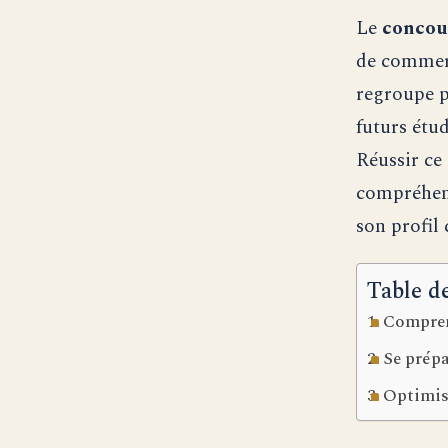
Le
concou
de commer
regroupe p
futurs étu
Réussir c
compréhens
son profil 
Table d
Compren
Se prépa
Optimise