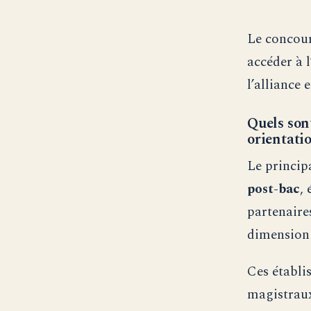
Le concour
accéder à 
l’alliance 
Quels son
orientati
Le princip
post-bac
,
partenaire
dimension 
Ces établi
magistraux