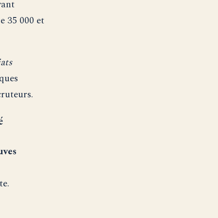
vant
e 35 000 et
ats
ques
cruteurs.
é
uves
te.