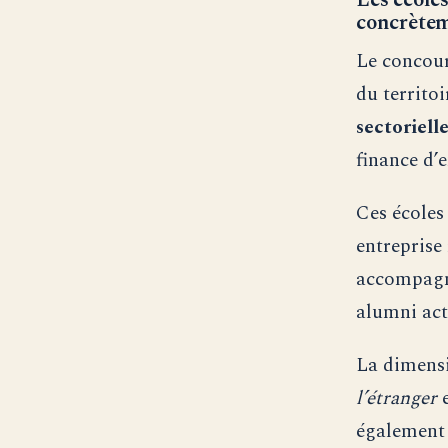
Les écoles
concrète
Le concour
du territo
sectoriell
finance d’
Ces écoles
entreprise
accompagne
alumni acti
La dimensi
l’étranger
e
également 