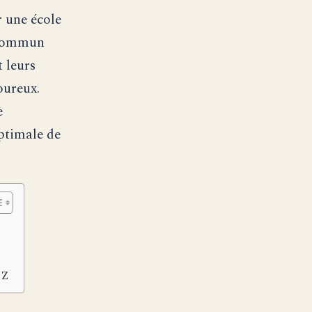
r une école
 commun
 leurs
oureux.
e
optimale de
IZ