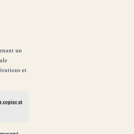
renant un
ale
ivations et
 copier et