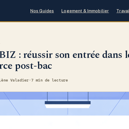
Nos Guides
Logement & Immobilier
Travai
I
IZ : réussir son entrée dans l
ce post-bac
lène Valadier
·
7 min de lecture