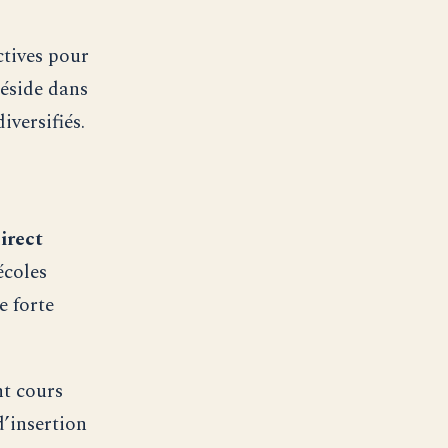
ctives pour
réside dans
iversifiés.
irect
écoles
e forte
nt cours
d’insertion