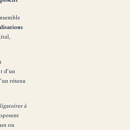
oposent
ensemble
alisations
ital,
n
nt d’un
’un réseau
igatoires à
roposent
nes ou