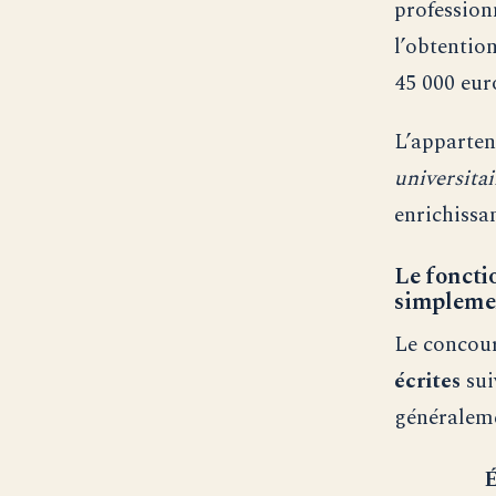
profession
l’obtentio
45 000 eur
L’apparten
universita
enrichissa
Le foncti
simpleme
Le concour
écrites
sui
généraleme
É