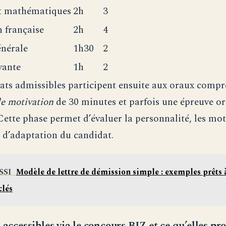
t mathématiques
2h
3
 française
2h
4
énérale
1h30
2
vante
1h
2
ats admissibles participent ensuite aux oraux comp
de motivation
de 30 minutes et parfois une épreuve or
 Cette phase permet d’évaluer la personnalité, les mot
é d’adaptation du candidat.
SSI
Modèle de lettre de démission simple : exemples prêts à
clés