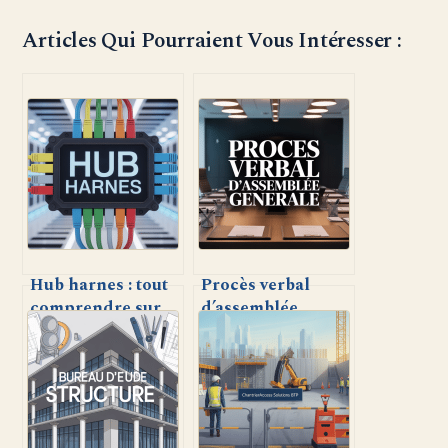
Articles Qui Pourraient Vous Intéresser :
Hub harnes : tout
Procès verbal
comprendre sur
d’assemblée
l’accessoire clé
générale :
pour
l’essentiel pour
l’électronique
rédiger un
embarquée
document
irréprochable