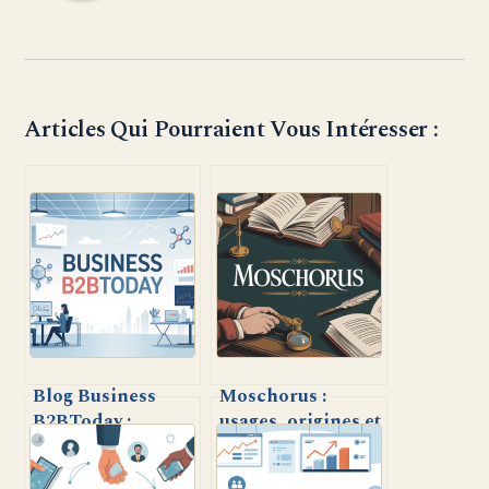
Articles Qui Pourraient Vous Intéresser :
Blog Business
Moschorus :
B2BToday :
usages, origines et
tendances,
intérêts du terme
conseils et
dans différents