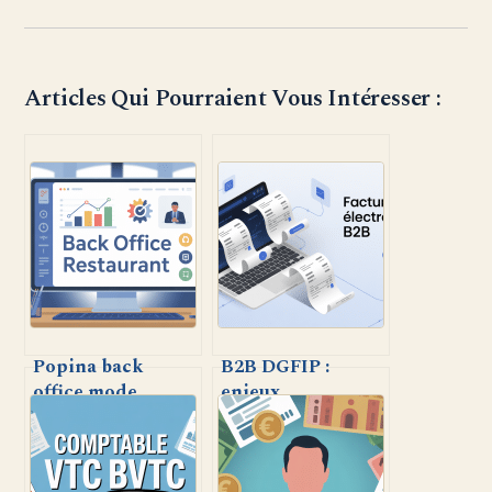
Articles Qui Pourraient Vous Intéresser :
Popina back
B2B DGFIP :
office mode
enjeux,
d’emploi : gérez
obligations et
votre restaurant
bonnes pratiques
en toute
pour les