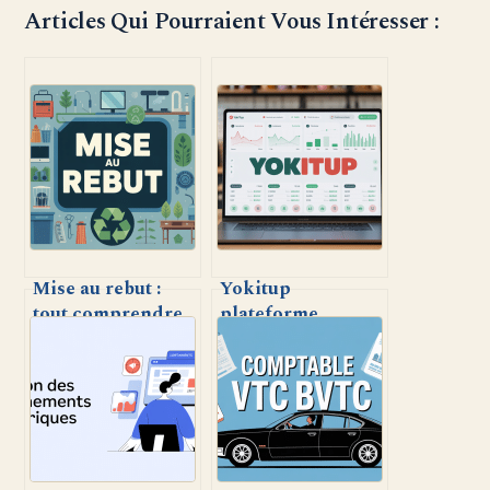
Articles Qui Pourraient Vous Intéresser :
Mise au rebut :
Yokitup
tout comprendre
plateforme
sur la gestion
innovante pour la
responsable des
gestion des stocks
biens et
et achats
équipements