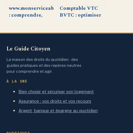
www.monserviceabo.fr
Comptable VTC
: comprendre,
BVTC : optimiser
gérer ou résilier
la gestion de votre
vos abonnements
activité de
simplement
chauffeur
indépendant
Le Guide Citoyen
La maison des droits du quotidien : des
guides pratiques et des repères neutres
pour comprendre et agir.
À LA UNE
Bien choisir et sécuriser son logement
Assurance : vos droits et vos recours
Argent, banque et épargne au quotidien