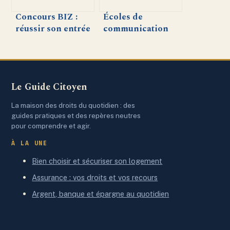
Concours BIZ :
Écoles de
réussir son entrée
communication
dans les écoles de
classement :
commerce post-
comment bien lire
bac
et utiliser les
palmarès
Le Guide Citoyen
La maison des droits du quotidien : des
guides pratiques et des repères neutres
pour comprendre et agir.
À LA UNE
Bien choisir et sécuriser son logement
Assurance : vos droits et vos recours
Argent, banque et épargne au quotidien