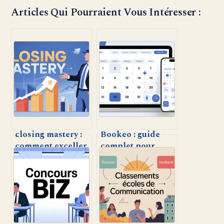
Articles Qui Pourraient Vous Intéresser :
closing mastery :
Bookeo : guide
comment exceller
complet pour
dans l’art de
optimiser la
conclure une
gestion de vos
vente aujourd’hui
réservations en
ligne