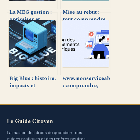
La MEG gestion :
Mise au rebut :
optimiser et
tout comprendre
sécuriser la
sur la gestion
gestion
responsable des
d’entreprise
biens et
aujourd’hui
équipements
Big Blue : histoire,
www.monserviceabo.fr
impacts et
: comprendre,
héritages d’un
gérer ou résilier
symbole
vos abonnements
technologique
simplement
mondial
Le Guide Citoyen
La maison des droits du quotidien : des
guides pratiques et des repères neutres