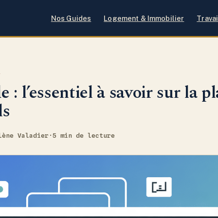
Nos Guides
Logement & Immobilier
Travai
I
 : l’essentiel à savoir sur la 
ls
lène Valadier
·
5 min de lecture