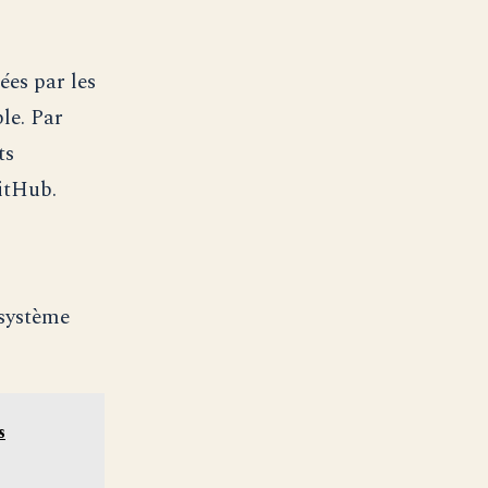
ées par les
le. Par
ts
itHub.
osystème
s