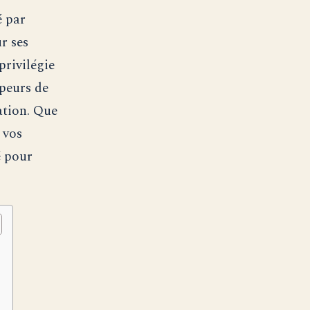
é par
r ses
privilégie
ppeurs de
ation. Que
 vos
é pour