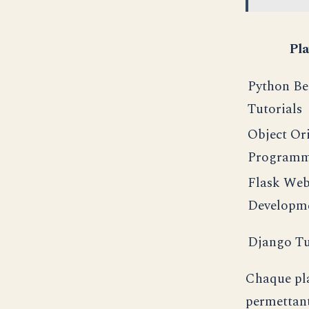
Pla
Python Be
Tutorials
Object Or
Programm
Flask We
Developm
Django Tu
Chaque pla
permettant 