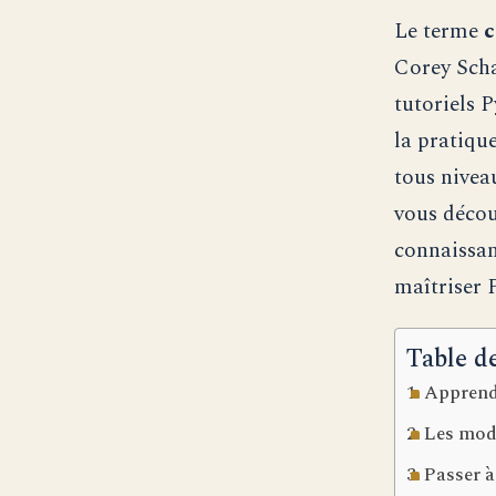
Le terme
c
Corey Scha
tutoriels 
la pratiqu
tous nivea
vous décou
connaissan
maîtriser 
Table d
Apprend
Les mod
Passer à