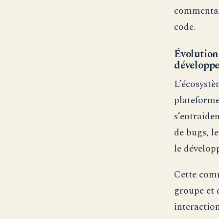
commentair
code.
Évolution
développe
L’écosystè
plateforme
s’entraide
de bugs, le
le dévelop
Cette comm
groupe et 
interaction