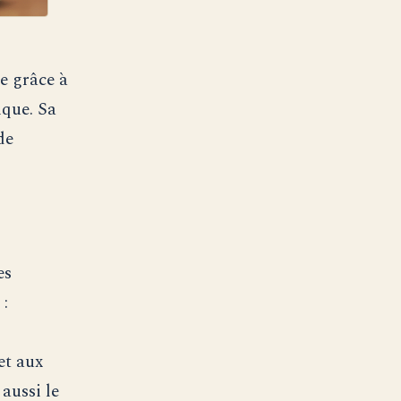
e grâce à
que. Sa
de
es
 :
et aux
aussi le