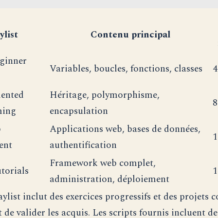
ylist
Contenu principal
ginner
Variables, boucles, fonctions, classes
4
iented
Héritage, polymorphisme,
8
ing
encapsulation
b
Applications web, bases de données,
1
ent
authentification
Framework web complet,
torials
1
administration, déploiement
ylist inclut des exercices progressifs et des projets 
de valider les acquis. Les scripts fournis incluent de