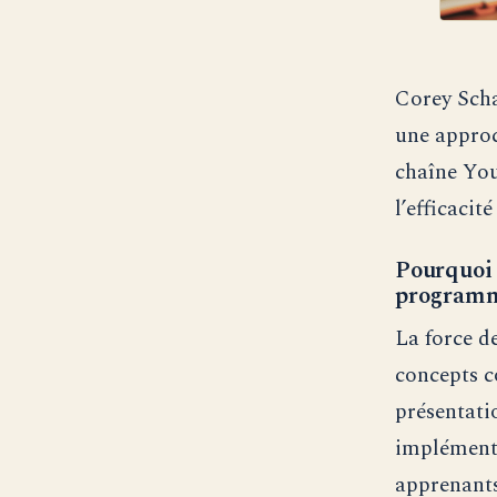
Corey Scha
une approc
chaîne Yo
l’efficaci
Pourquoi 
programm
La force d
concepts c
présentati
implémenta
apprenants