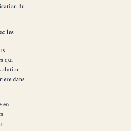
ication du
c les
rs
s qui
solution
rrière dans
e en
es
n