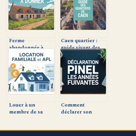
Ferme
Caen quartier :
abandonnée à
guide vivant des
donner : comment
meilleurs lieux où
en bénéficier et
vivre et sortir
quels enjeux ?
Louer à un
Comment
membre de sa
déclarer son
famille et obtenir
dispositif Pinel
les APL : ce qu’il
après la première
faut savoir
année – Guide