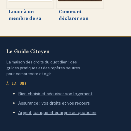
Louer à un
Comment
membre de sa
déclarer son
famille et obtenir
dispositif Pinel
les APL : ce qu’il
après la première
faut savoir
année – Guide
pratique
Le Guide Citoyen
La maison des droits du quotidien : des
guides pratiques et des repères neutres
pour comprendre et agir.
À LA UNE
Bien choisir et sécuriser son logement
Assurance : vos droits et vos recours
Argent, banque et épargne au quotidien