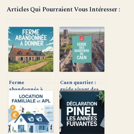
Articles Qui Pourraient Vous Intéresser :
Ferme
Caen quartier :
abandonnée à
guide vivant des
donner : comment
meilleurs lieux où
en bénéficier et
vivre et sortir
quels enjeux ?