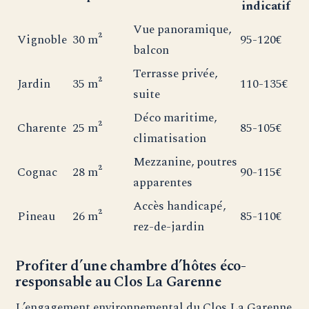
indicatif
Vue panoramique,
Vignoble
30 m²
95-120€
balcon
Terrasse privée,
Jardin
35 m²
110-135€
suite
Déco maritime,
Charente
25 m²
85-105€
climatisation
Mezzanine, poutres
Cognac
28 m²
90-115€
apparentes
Accès handicapé,
Pineau
26 m²
85-110€
rez-de-jardin
Profiter d’une chambre d’hôtes éco-
responsable au Clos La Garenne
L’engagement environnemental du Clos La Garenne