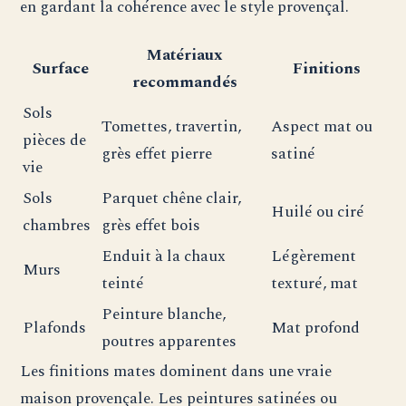
en gardant la cohérence avec le style provençal.
Matériaux
Surface
Finitions
recommandés
Sols
Tomettes, travertin,
Aspect mat ou
pièces de
grès effet pierre
satiné
vie
Sols
Parquet chêne clair,
Huilé ou ciré
chambres
grès effet bois
Enduit à la chaux
Légèrement
Murs
teinté
texturé, mat
Peinture blanche,
Plafonds
Mat profond
poutres apparentes
Les finitions mates dominent dans une vraie
maison provençale. Les peintures satinées ou