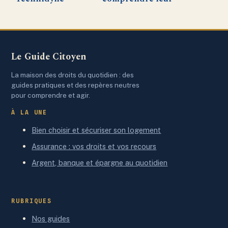
Corporation :
utilité, enjeux et
innovations et
implications
impact dans
aujourd’hui
l’analyse des
Le Guide Citoyen
systèmes
médicaux
La maison des droits du quotidien : des
guides pratiques et des repères neutres
pour comprendre et agir.
À LA UNE
Bien choisir et sécuriser son logement
Assurance : vos droits et vos recours
Argent, banque et épargne au quotidien
RUBRIQUES
Nos guides