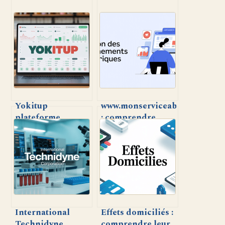
Yokitup
www.monserviceabo.fr
plateforme
: comprendre,
innovante pour la
gérer ou résilier
gestion des stocks
vos abonnements
et achats
simplement
International
Effets domiciliés :
Technidyne
comprendre leur