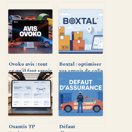
Ovoko avis : tout
Boxtal : optimiser
ce qu’il faut savoir
vos envois de colis
avant d’acheter ou
pour les
vendre
professionnels et
e-commerçants
Oxantis TP
Défaut