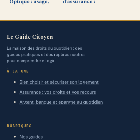
Optique : usage,
d’assurance :
avantages et
risques,
retours
conséquences et
d’expérience sur
solutions pour
la plateforme
rouler
Le Guide Citoyen
sereinement
La maison des droits du quotidien : des
guides pratiques et des repères neutres
pour comprendre et agir.
À LA UNE
Bien choisir et sécuriser son logement
Assurance : vos droits et vos recours
Argent, banque et épargne au quotidien
RUBRIQUES
Nos guides