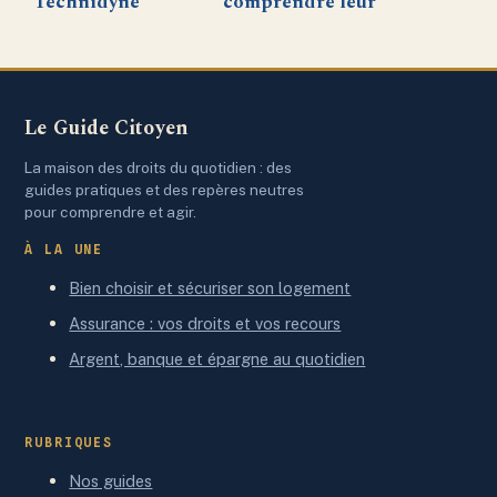
Technidyne
comprendre leur
Corporation :
utilité, enjeux et
innovations et
implications
impact dans
aujourd’hui
l’analyse des
Le Guide Citoyen
systèmes
médicaux
La maison des droits du quotidien : des
guides pratiques et des repères neutres
pour comprendre et agir.
À LA UNE
Bien choisir et sécuriser son logement
Assurance : vos droits et vos recours
Argent, banque et épargne au quotidien
RUBRIQUES
Nos guides