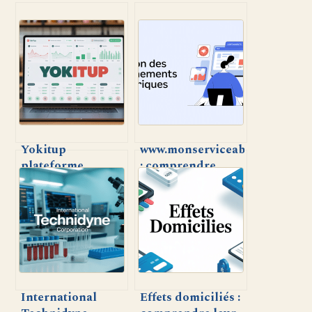
Yokitup
www.monserviceabo.fr
plateforme
: comprendre,
innovante pour la
gérer ou résilier
gestion des stocks
vos abonnements
et achats
simplement
International
Effets domiciliés :